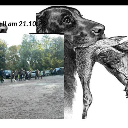
g II am 21.10.23